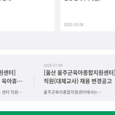
2025-10-28
2026-07-09
원센터]
[울산 울주군육아종합지원센터
및 육아휴직
직원(대체교사) 채용 변경공고
고 안내
 센터 직원
울주군육아종합지원센터에서는
대체 계약직)
보육교직원이 보육공백에 대한 부담 없이
연가 사용이나 보수교육에 참여할 수 있도
/bbs/board.php?
대체교사를 지원함으로써 재충전과 전문