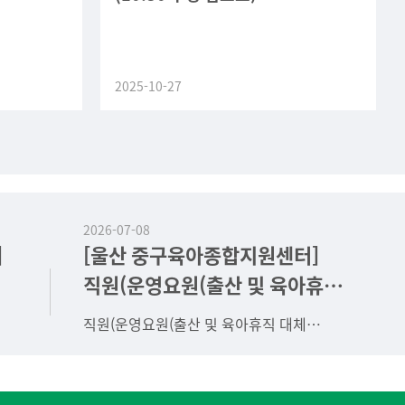
2025-10-27
2026-07-08
]
[울산 중구육아종합지원센터]
직원(운영요원(출산 및 육아휴직
대체 계약직), 시간제 보육교사)
직원(운영요원(출산 및 육아휴직 대체
채용 재공고 안내(2026. 7. 8.)
계약직), 시간제 보육교사) 채용 재공고 안내
록
https://www.jgicare.or.kr/bbs/board.php?
성
bo_table=noti