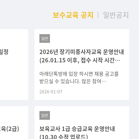
보수교육 공지
일반공지
일반
 일정
2026년 장기미종사자교육 운영안내
(26.01.15 이후, 접수 시작 시간
오후 9시로 변경)
아래단톡방에 입장 하시면 채용 공고를
받으실 수 있습니다. 많은 참여
바랍니다.https://open.kakao.com/o/gUZKh
2026-01-07
일반
육(2급)
보육교사 1급 승급교육 운영안내
(10.30 수정 업로드)