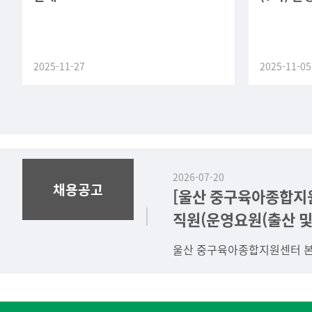
2025-11-27
2025-11-05
2026-07-20
채용공고
[울산 중구육아종합지
직원(운영요원(출산 
대체 계약직)) 채용 공
울산 중구육아종합지원센터 본
(2026. 7. 20.)
(운영요원(출산 및 육아휴직 
채용 공고 안내
https://www.jgicare.or.kr